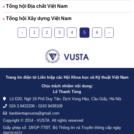
Tổng hội Địa chất Việt Nam
Tổng hội Xây dựng Việt Nam
‹
1
2
3
4
5
6
›
Trang tin điện tử Liên hiệp các Hội Khoa học và Kỹ thuật Việt Nam
Chịu trách nhiệm nội dung:
Lê Thanh Tùng
Lô D20, Ngõ 19 Phố Duy Tân, Dịch Vọng Hậu, Cầu Giấy, Hà Nội.
024.3.9432206 - 0243 9438108
banbientapvusta@gmail.com
Copyright © 2014 - VUSTA. All rights reserved
Giấy phép số: 18/GP-TTĐT, Bộ Thông tin và Truyền thông cấp ngày
09/03/2022