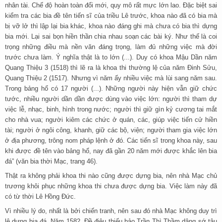
nhân tài. Chế độ hoàn toàn đổi mới, quy mô rất mực lớn lao. Đặc biệt sai
kiểm tra các bia đề tên tiến sĩ của triều Lê trước, khoa nào đã có bia mà
bị vỡ lở thì lập lại bia khác, khoa nào đáng ghi mà chưa có bia thì dựng
bia mới. Lại sai bọn hiền thần chia nhau soạn các bài ký. Như thế là coi
trọng những điều mà nền văn đáng trọng, làm đủ những việc mà đời
trước chưa làm. Ý nghĩa thật là to lớn (...). Duy có khoa Mậu Dần năm
Quang Thiệu 3 (1518) thì lẽ ra là khoa thi thường lệ của năm Đinh Sửu,
Quang Thiệu 2 (1517). Nhưng vì năm ấy nhiều việc mà lùi sang năm sau.
Trong bảng hổ có 17 người (...). Những người này hiện vẫn giữ chức
tước, nhiều người dần dần được dùng vào việc lớn: người thì tham dự
việc lễ, nhạc, binh, hình trong nước; người thì giữ gìn kỷ cương tai mắt
cho nhà vua; người kiêm các chức ở quán, các, giúp việc tiến cử hiền
tài; người ở ngôi công, khanh, giữ các bộ, viện; người tham gia việc lớn
ở địa phương, trông nom pháp lệnh ở đó. Các tiến sĩ trong khoa này, sau
khi được đề tên vào bảng hổ, nay đã gần 20 năm mới được khắc lên bia
đá” (văn bia thời Mạc, trang 46).
Thật ra không phải khoa thi nào cũng được dựng bia, nên nhà Mạc chủ
trương khôi phục những khoa thi chưa được dựng bia. Việc làm này đã
có từ thời Lê Hồng Đức.
Vì nhiều lý do, nhất là bởi chiến tranh, nên sau đó nhà Mạc không duy trì
lệ dựng bia đá. Năm 1582, Đề điệu thiếu bảo Trần Thì Thầm dâng sớ tâu