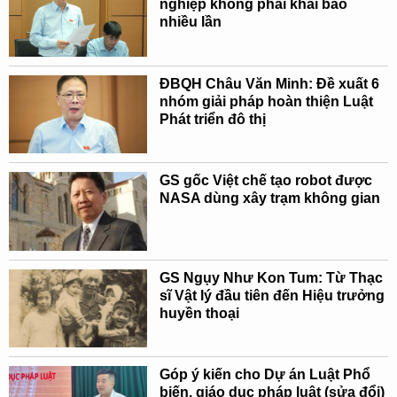
nghiệp không phải khai báo
nhiều lần
ĐBQH Châu Văn Minh: Đề xuất 6
nhóm giải pháp hoàn thiện Luật
Phát triển đô thị
GS gốc Việt chế tạo robot được
NASA dùng xây trạm không gian
GS Ngụy Như Kon Tum: Từ Thạc
sĩ Vật lý đầu tiên đến Hiệu trưởng
huyền thoại
Góp ý kiến cho Dự án Luật Phổ
biến, giáo dục pháp luật (sửa đổi)