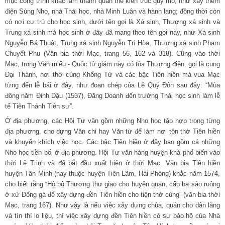
mục công trình khác làm thành quần thể kiến trúc quy mô, như xây thêm
điện Sùng Nho, nhà Thái học, nhà Minh Luân và hành lang; đồng thời còn
có nơi cư trú cho học sinh, dưới tên gọi là Xá sinh, Thượng xá sinh và
Trung xá sinh mà học sinh ở đây đã mang theo tên gọi này, như Xá sinh
Nguyễn Bá Thuật, Trung xá sinh Nguyễn Trí Hòa, Thượng xá sinh Phạm
Chuyết Phu (Văn bia thời Mạc, trang 56, 162 và 318). Cũng vào thời
Mạc, trong Văn miếu - Quốc tử giám này có tòa Thượng điện, gọi là cung
Đại Thành, nơi thờ cúng Khổng Tử và các bậc Tiên hiền mà vua Mạc
từng đến lễ bái ở đây, như đoạn chép của Lê Quý Đôn sau đây: “Mùa
đông năm Đinh Dậu (1537), Đăng Doanh đến trường Thái học sinh làm lễ
tế Tiên Thánh Tiên sư”.
Ở địa phương, các Hội Tư văn gồm những Nho học tập hợp trong từng
địa phương, cho dựng Văn chỉ hay Văn từ để làm nơi tôn thờ Tiên hiền
và khuyến khích việc học. Các bậc Tiên hiền ở đây bao gồm cả những
Nho học tiền bối ở địa phương. Hội Tư văn hàng huyện khá phổ biến vào
thời Lê Trịnh và đã bắt đầu xuất hiện ở thời Mạc. Văn bia Tiên hiền
huyện Tân Minh (nay thuộc huyện Tiên Lãm, Hải Phòng) khắc năm 1574,
cho biết rằng “Hộ bộ Thượng thư giao cho huyện quan, cấp ba sào ruộng
ở xứ Đống gà để xây dựng đền Tiên hiền cho tiện thờ cúng” (văn bia thời
Mạc, trang 167). Như vậy là nếu việc xây dựng chùa, quán cho dân làng
và tín thí lo liệu, thì việc xây dựng đền Tiên hiền có sự bảo hộ của Nhà