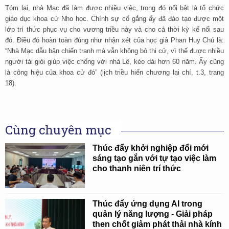
Tóm lại, nhà Mạc đã làm được nhiều việc, trong đó nổi bật là tổ chức
giáo dục khoa cử Nho học. Chính sự cố gắng ấy đã đào tạo được một
lớp trí thức phục vụ cho vương triều này và cho cả thời kỳ kế nối sau
đó. Điều đó hoàn toàn đúng như nhận xét của học giả Phan Huy Chú là:
“Nhà Mạc dẫu bận chiến tranh mà vẫn không bỏ thi cử, vì thế được nhiều
người tài giỏi giúp việc chống với nhà Lê, kéo dài hơn 60 năm. Ấy cũng
là công hiệu của khoa cử đó” (lịch triều hiến chương lại chí, t.3, trang
18).
Cùng chuyên mục
Thúc đẩy khởi nghiệp đổi mới
sáng tạo gắn với tự tạo việc làm
cho thanh niên trí thức
Thúc đẩy ứng dụng AI trong
quản lý năng lượng - Giải pháp
then chốt giảm phát thải nhà kính