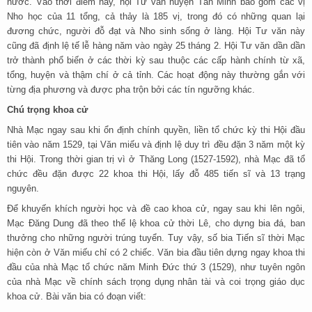
nước. Vào thời điểm này, hội Tư văn huyện Tân Minh bao gồm các vị
Nho học của 11 tổng, cả thảy là 185 vị, trong đó có những quan lại
đương chức, người đỗ đạt và Nho sinh sống ở làng. Hội Tư văn này
cũng đã định lệ tế lễ hàng năm vào ngày 25 tháng 2. Hội Tư văn dần dần
trở thành phổ biến ở các thời kỳ sau thuộc các cấp hành chính từ xã,
tổng, huyện và thậm chí ở cả tỉnh. Các hoạt động này thường gắn với
từng địa phương và được pha trộn bởi các tín ngưỡng khác.
Chú trọng khoa cử
Nhà Mạc ngay sau khi ổn định chính quyền, liền tổ chức kỳ thi Hội đầu
tiên vào năm 1529, tại Văn miếu và định lệ duy trì đều đặn 3 năm một kỳ
thi Hội. Trong thời gian trị vì ở Thăng Long (1527-1592), nhà Mạc đã tổ
chức đều đặn được 22 khoa thi Hội, lấy đỗ 485 tiến sĩ và 13 trạng
nguyên.
Để khuyến khích người học và đề cao khoa cử, ngay sau khi lên ngôi,
Mạc Đăng Dung đã theo thể lệ khoa cử thời Lê, cho dựng bia đá, ban
thưởng cho những người trúng tuyển. Tuy vậy, số bia Tiến sĩ thời Mạc
hiện còn ở Văn miếu chỉ có 2 chiếc. Văn bia đầu tiên dựng ngay khoa thi
đầu của nhà Mạc tổ chức năm Minh Đức thứ 3 (1529), như tuyên ngôn
của nhà Mạc về chính sách trọng dụng nhân tài và coi trọng giáo dục
khoa cử. Bài văn bia có đoạn viết: