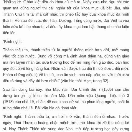
“Những kẻ sĩ hào kiệt đều do khoa cử mà ra. Ngày xưa nhà Ngu hỏi các
quan mà dùng người thì cái nghĩa tốt của khoa mục đã bắt đầu, nhà
Thành Chu tìm tài mà cất nhắc thì phép tắc hay của khoa mục đã hình
thành. Về sau đến các đời Hán, Đường, Tống cùng nước Đại Việt ta vua
hiền đức kế tiếp nhau trị vì đều lấy khoa mục làm bậc thang cho hào kiện
tiến lên.
“Kính nghĩ:
Thánh triều ta, thánh thiên tử là người thông minh hơn đời, mở mang
việc tốt cho nước. Dùng võ công mà định đoạt thiên hạ, dùng văn giáo
mà rèn luyện nhân tài, sửa trường học để mở rộng nền giáo dục, ban học
quy để cổ vũ lòng hăng hái. Nhân văn được trau dồi thi cử được đổi mới.
Phàm những điều lệ về thi cử, ban ấn vinh theo cấp bậc, so với thời xưa
đều rõ ràng và đầy đủ hơn nhiều” (văn bia thời Mạc, trang 32).
Sau lần dựng bia này, nhà Mạc năm Đại Chính thứ 7 (1536) còn cho
dựng bia ghi lại khoa thi năm Mậu Dần niên hiệu Quang Thiệu thứ 3
(1518) của nhà Lê, nhằm đề cao khoa cử và thu phục lòng người, nhất là
trung thần nhà Lê. Bài văn bia có đoạn viết:
“Kính nghĩ: Thánh triều ta, ơn trời mở vận, thánh đế nối nhau. Trước
ngày, Thái Thượng hoàng nhận mệnh trời, mở khoa thi để thu dùng kẻ
sĩ. Nay Thánh Thiên tôn sùng đạo Nho, mở tiếp trường học gây dựng