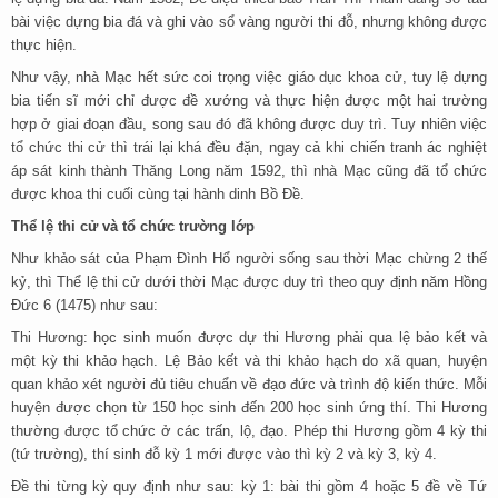
bài việc dựng bia đá và ghi vào sổ vàng người thi đỗ, nhưng không được
thực hiện.
Như vậy, nhà Mạc hết sức coi trọng việc giáo dục khoa cử, tuy lệ dựng
bia tiến sĩ mới chỉ được đề xướng và thực hiện được một hai trường
hợp ở giai đoạn đầu, song sau đó đã không được duy trì. Tuy nhiên việc
tổ chức thi cử thì trái lại khá đều đặn, ngay cả khi chiến tranh ác nghiệt
áp sát kinh thành Thăng Long năm 1592, thì nhà Mạc cũng đã tổ chức
được khoa thi cuối cùng tại hành dinh Bồ Đề.
Thể lệ thi cử và tổ chức trường lớp
Như khảo sát của Phạm Đình Hổ người sống sau thời Mạc chừng 2 thế
kỷ, thì Thể lệ thi cử dưới thời Mạc được duy trì theo quy định năm Hồng
Đức 6 (1475) như sau:
Thi Hương: học sinh muốn được dự thi Hương phải qua lệ bảo kết và
một kỳ thi khảo hạch. Lệ Bảo kết và thi khảo hạch do xã quan, huyện
quan khảo xét người đủ tiêu chuẩn về đạo đức và trình độ kiến thức. Mỗi
huyện được chọn từ 150 học sinh đến 200 học sinh ứng thí. Thi Hương
thường được tổ chức ở các trấn, lộ, đạo. Phép thi Hương gồm 4 kỳ thi
(tứ trường), thí sinh đỗ kỳ 1 mới được vào thì kỳ 2 và kỳ 3, kỳ 4.
Đề thi từng kỳ quy định như sau: kỳ 1: bài thi gồm 4 hoặc 5 đề về Tứ