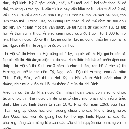
thư, Ngũ kinh. Kỳ 2 gồm chiếu, chế, biểu mỗi loại 1 bài viết theo lối cổ
thể, thường được gọi là văn tứ lục hay văn biền ngẫu, văn xuôi có 2 vế,
vế 6 chữ và vế 4 chữ đối nhau. Kỳ 3 là một bài thơ và một bài phú, thơ
làm theo thể Đường luật, phú cũng làm theo lối cổ thể gồm từ 300 chữ
trở lên. Kỳ 4: làm một bài văn sách, đề tài rút ra từ các kinh sử, tử tập
hỏi về thời vụ (ý thức về việc giúp nước cứu đời) gồm từ 1.000 từ trở
lên. Những người đỗ kỳ thi Hương gọi là Hương cống, thấp hơn gọi là Tú
tài. Người đỗ thi Hương mới được thi Hội.
Thi Hội và thi Đình: thi Hội cũng có 4 kỳ, người đỗ thi Hội gọi là tiến sĩ.
Người đỗ thi Hội được điện thí do vua đích thân hỏi bài để phân định cao
thấp. Thi Hội và thi Đình cứ 3 năm tổ chức 1 lần, xen kẽ là các kỳ thi
Hương, cụ thể là các năm Tý, Ngọ, Mão, Dậu thi Hương, còn các năm
Thìn, Tuất, Sửu, Mùi thì thi Hội. Kỳ thi Hội và thi Đình cách nhau 8
tháng, như mùa xuân thi Hội thì tháng 8 mùa thu thi Đình.
Việc thi cử thì do Nhà nước đảm nhận hoàn toàn, còn việc tổ chức
trường lớp thì Nhà nước chỉ đứng ra tổ chức một phần, chủ yếu ở triều
đình, khu vực kinh thành từ năm 1070. Phải đến năm 1253, vua Trần
Thái Tông lập Quốc học viện, xuống chiếu cho các Nho sĩ trong nước
đến Quốc học viện để giảng học tứ thư ngũ kinh. Ngoài ra các địa
phương cũng có trường lớp của các cấp chính quyền địa phương và tư
nhân.