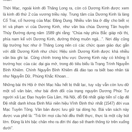
Thời Mạc, ngoài kinh đô Thăng Long ra, còn có Dương Kinh được xem
là kinh đô thứ 2 của vương triều này. Trung tâm của Dương Kinh là làng
Cổ Trai, cố hương của Mạc Đăng Dung. Nhiều văn bia ở đây cho biết vị
trí và phạm vi của Dương Kinh, như văn bia chùa Dương Tân huyện
Thủy Đường dựng năm 1589 ghi rằng: “Chùa này phía Bắc giáp nội thị,
phía nam kế với Dương Kinh, đường thông muôn ngả...”. Nơi đây cũng
lập trường học như ở Thăng Long nên có các chức quan giáo dục gắn
với đất Dương Kinh như chức Hiệu sinh Dương Kinh được khá nhiều
văn bia ghi lại. Cũng chính trong khu vực Dương Kinh này có không ít
trường học của các đại gia mở, trong đó tiêu biểu là Trạng Trình Nguyễn
Bỉnh Khiêm. Chính Nguyễn Bỉnh Khiêm đã đào tạo ra biết bao nhân tài
như Nguyễn Dữ, Phùng Khắc Khoan...
Những bài thi Hội ở thời Mạc hầu hết bị thất lạc, tuy vậy vẫn còn lưu dữ
một số văn bản, như bài đình đối của trạng nguyên Dương Phúc Tư
người xã Lạc Đạo huyện Gia Lâm, Hà Nội, đỗ Đệ nhất giáp tiến sĩ cập đệ
Đệ nhất danh khoa Đinh Mùi niên hiệu Vĩnh Định thứ nhất (1547) đời vua
Mạc Tuyên Tông. Văn bản được lưu giữ tại dòng họ. Bài văn sách này
được vua phê là: “Trả lời mọi câu hỏi đều thiết thực, thực là một cây bút
lớn. Đúng là khi bậc chân nho ra đời thì đạo sẽ thanh thông từ trên xuống
dưới”.